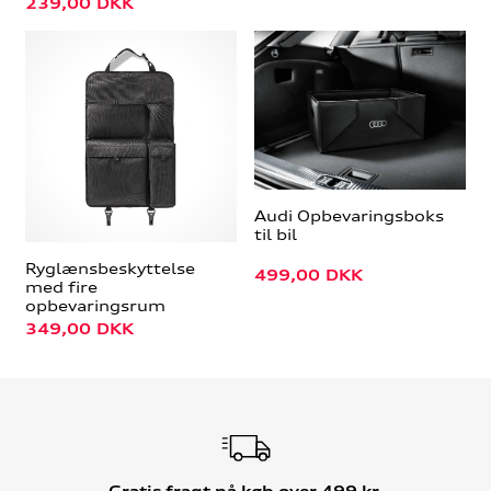
239,00
DKK
Audi Opbevaringsboks
til bil
Ryglænsbeskyttelse
499,00
DKK
med fire
opbevaringsrum
349,00
DKK
Gratis fragt på køb over 499 kr.