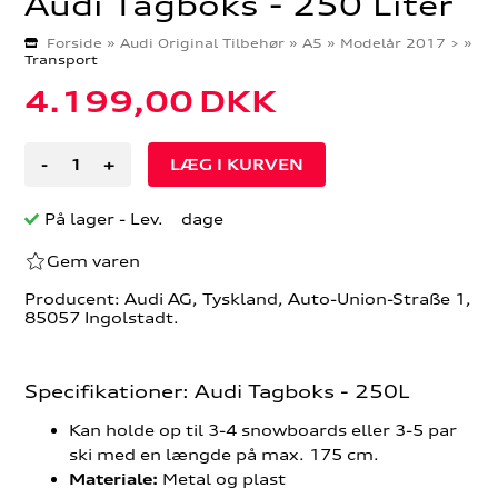
Audi Tagboks - 250 Liter
Forside
»
Audi Original Tilbehør
»
A5
»
Modelår 2017 >
»
Transport
4.199,00
DKK
-
+
På lager
- Lev. dage
Gem varen
Producent: Audi AG, Tyskland, Auto-Union-Straße 1,
85057 Ingolstadt.
Specifikationer: Audi Tagboks - 250L
Kan holde op til 3-4 snowboards eller 3-5 par
ski med en længde på max. 175 cm.
Metal og plast
Materiale: