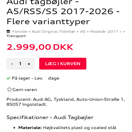
Audi tagbøjler -
A5/RS5/S5 2017-2026 -
Flere varianttyper
Forside
»
Audi Original Tilbehør
»
A5
»
Modelår 2017 >
»
Transport
2.999,00
DKK
-
+
På lager
- Lev. dage
Gem varen
Producent: Audi AG, Tyskland, Auto-Union-Straße 1,
85057 Ingolstadt.
Specifikationer - Audi Tagbøjler
Højkvalitets plast og coated stål
Materiale: