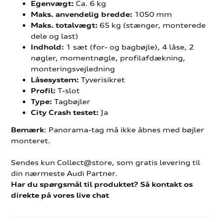
Ca. 6 kg
Egenvægt:
1050 mm
Maks. anvendelig bredde:
65 kg (stænger, monterede
Maks. totalvægt:
dele og last)
1 sæt (for- og bagbøjle), 4 låse, 2
Indhold:
nøgler, momentnøgle, profilafdækning,
monteringsvejledning
Tyverisikret
Låsesystem:
T-slot
Profil:
Tagbøjler
Type:
Ja
City Crash testet:
: Panorama-tag må ikke åbnes med bøjler
Bemærk
monteret.
Sendes kun Collect@store, som gratis levering til
din nærmeste Audi Partner.
Har du spørgsmål til produktet? Så kontakt os
direkte på vores live chat