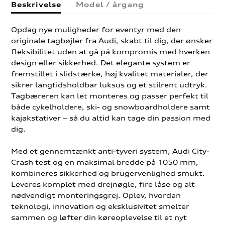
Beskrivelse
Model / årgang
Opdag nye muligheder for eventyr med den
originale tagbøjler fra Audi, skabt til dig, der ønsker
fleksibilitet uden at gå på kompromis med hverken
design eller sikkerhed. Det elegante system er
fremstillet i slidstærke, høj kvalitet materialer, der
sikrer langtidsholdbar luksus og et stilrent udtryk.
Tagbæreren kan let monteres og passer perfekt til
både cykelholdere, ski- og snowboardholdere samt
kajakstativer – så du altid kan tage din passion med
dig.
Med et gennemtænkt anti-tyveri system, Audi City-
Crash test og en maksimal bredde på 1050 mm,
kombineres sikkerhed og brugervenlighed smukt.
Leveres komplet med drejnøgle, fire låse og alt
nødvendigt monteringsgrej. Oplev, hvordan
teknologi, innovation og eksklusivitet smelter
sammen og løfter din køreoplevelse til et nyt