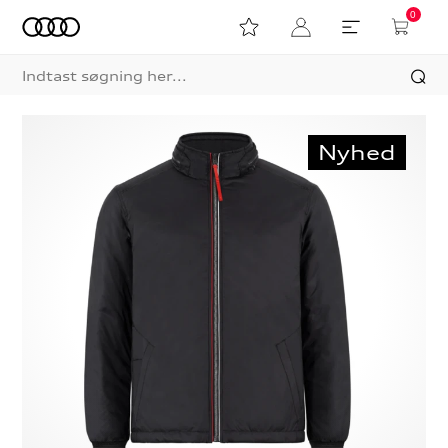
0
Nyhed