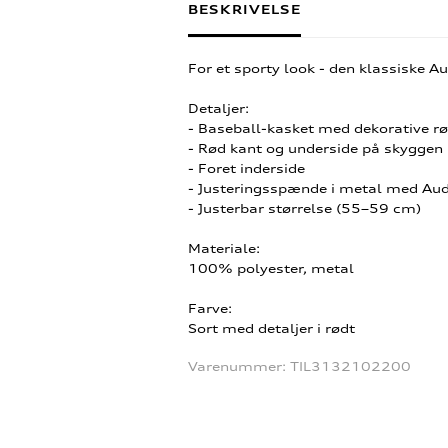
BESKRIVELSE
For et sporty look - den klassiske A
Detaljer:
- Baseball-kasket med dekorative rø
- Rød kant og underside på skyggen
- Foret inderside
- Justeringsspænde i metal med Aud
- Justerbar størrelse (55–59 cm)
Materiale:
100% polyester, metal
Farve:
Sort med detaljer i rødt
Varenummer:
TIL3132102200