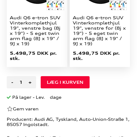
Audi Q6 e-tron SUV
Audi Q6 e-tron SUV
Vinterkomplethjul
Vinterkomplethjul
19", venstre bag (8j
19", venstre for (8j x
x 19") - 5 eget twin
19") - 5 eget twin
arm flag (8J x 19" /
arm flag (8J x 19" /
9J x 19)
9J x 19)
5.498,75 DKK pr.
5.498,75 DKK pr.
stk.
stk.
-
+
På lager
- Lev. dage
Gem varen
Producent: Audi AG, Tyskland, Auto-Union-Straße 1,
85057 Ingolstadt.