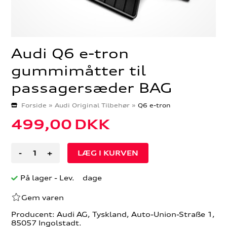
Audi Q6 e-tron
gummimåtter til
passagersæder BAG
Forside
»
Audi Original Tilbehør
»
Q6 e-tron
499,00
DKK
-
+
På lager
- Lev. dage
Gem varen
Producent: Audi AG, Tyskland, Auto-Union-Straße 1,
85057 Ingolstadt.