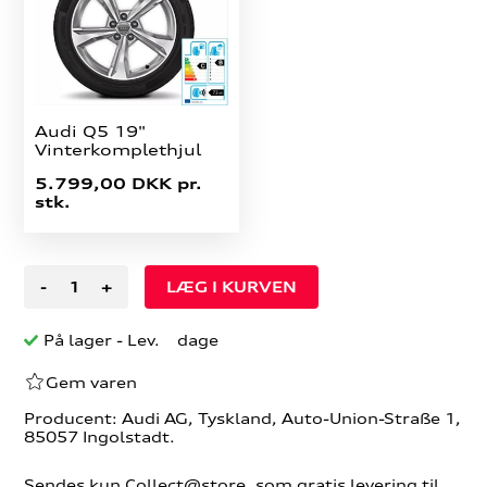
Audi Q5 19"
Vinterkomplethjul
5.799,00 DKK pr.
stk.
-
+
På lager
- Lev. dage
Gem varen
Producent: Audi AG, Tyskland, Auto-Union-Straße 1,
85057 Ingolstadt.
Sendes kun Collect@store, som gratis levering til