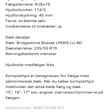
Fælgstørrelse: 8.0Jx19
Hjulboltcirkel: 112/5
Hjulforskydning: 45 mm
Farve: strålende sølv
Godkendelse til snekæder: ja
Dæk detaljer
Dæk: Bridgestone Blizzak LM005 (+) AO
Dækstørrelse: 235/55 R19
Retningsbestemt mønster
Hjulbolte medfølger ikke
Komplethjul er betegnelsen for fælge med
påmonterede dæk. Når du køber komplethjul
indeholder det altså både fælg og dæk.
15”, 16”, 17” osv. angiver størrelsen/tommerne på
fælgen.
Varenummer:
89A073569 SET