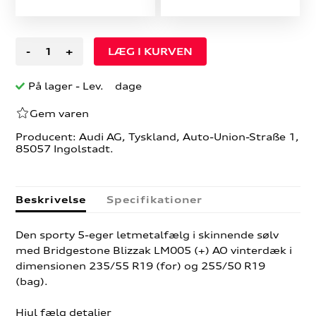
-
+
På lager
- Lev. dage
Gem varen
Producent: Audi AG, Tyskland, Auto-Union-Straße 1,
85057 Ingolstadt.
Beskrivelse
Specifikationer
Den sporty 5-eger letmetalfælg i skinnende sølv
med Bridgestone Blizzak LM005 (+) AO vinterdæk i
dimensionen 235/55 R19 (for) og 255/50 R19
(bag).
Hjul fælg detaljer