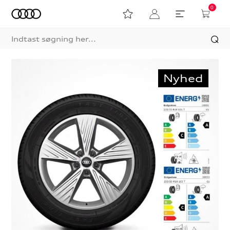
0
Nyhed