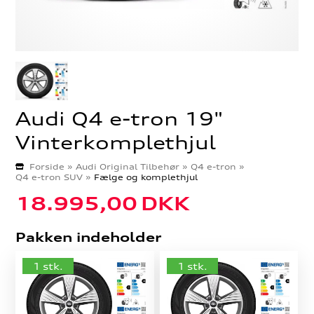
Audi Q4 e-tron 19"
Vinterkomplethjul
Forside
»
Audi Original Tilbehør
»
Q4 e-tron
»
Q4 e-tron SUV
»
Fælge og komplethjul
18.995,00
DKK
Pakken indeholder
1 stk.
1 stk.