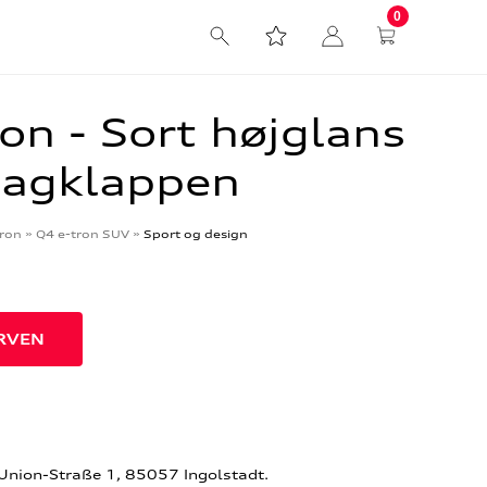
0
on - Sort højglans
 bagklappen
tron
»
Q4 e-tron SUV
»
Sport og design
-Union-Straße 1, 85057 Ingolstadt.