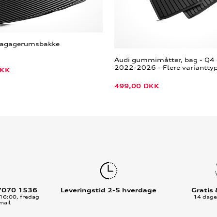
Bagagerumsbakke
Audi gummimåtter, bag - Q4 
2022-2026 - Flere variantty
KK
499,00
DKK
7070 1536
Leveringstid 2-5 hverdage
Gratis
16:00, fredag
14 dages
mail