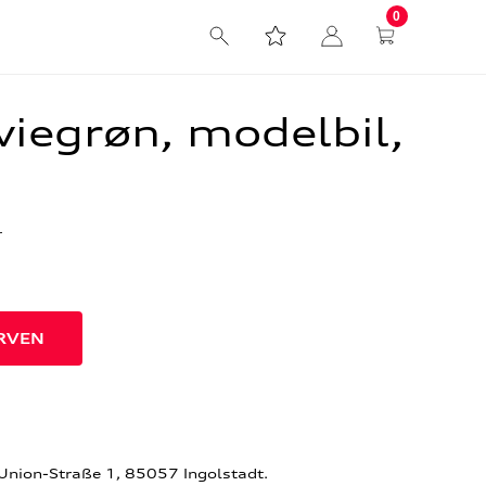
0
viegrøn, modelbil,
r
-Union-Straße 1, 85057 Ingolstadt.