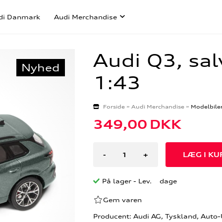
di Danmark
Audi Merchandise
Audi Q3, sal
Nyhed
1:43
Forside
»
Audi Merchandise
»
Modelbile
349,00
DKK
-
+
På lager
- Lev. dage
Gem varen
Producent: Audi AG, Tyskland, Auto