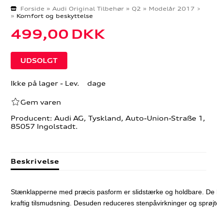
Forside
»
Audi Original Tilbehør
»
Q2
»
Modelår 2017 >
»
Komfort og beskyttelse
499,00
DKK
Ikke på lager
- Lev. dage
Gem varen
Producent: Audi AG, Tyskland, Auto-Union-Straße 1,
85057 Ingolstadt.
Beskrivelse
Stænklapperne med præcis pasform er slidstærke og holdbare. De 
kraftig tilsmudsning. Desuden reduceres stenpåvirkninger og sprø