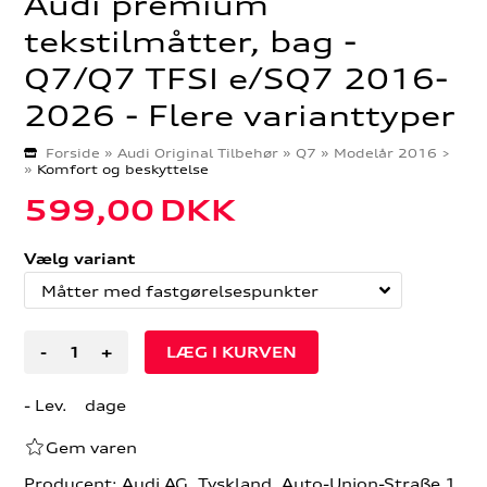
Audi premium
tekstilmåtter, bag -
Q7/Q7 TFSI e/SQ7 2016-
2026 - Flere varianttyper
Forside
»
Audi Original Tilbehør
»
Q7
»
Modelår 2016 >
»
Komfort og beskyttelse
599,00
DKK
Vælg variant
-
+
- Lev. dage
Gem varen
Producent: Audi AG, Tyskland, Auto-Union-Straße 1,