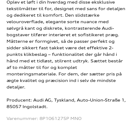
Oplev et løft i din hverdag med disse eksklusive
tekstilmåtter til for, designet med sans for detaljen
og dedikeret til komfort. Den slidstærke
velouroverflade, elegante sorte nuance med
sølvgrå kant og diskrete, kontrasterende Audi-
bogstaver tilfører interiøret et sofistikeret præg.
Måtterne er formgivet, så de passer perfekt og
sidder sikkert fast takket være det effektive 2-
punkts klikbeslag – funktionalitet der går hånd i
hånd med et tidløst, stilrent udtryk. Sættet består
af to måtter til for og komplet
monteringsmateriale. For dem, der sætter pris på
ægte kvalitet og præcision ind i selv de mindste
detaljer.
Producent: Audi AG, Tyskland, Auto-Union-Straße 1,
85057 Ingolstadt.
Varenummer:
8P1061275P MNO