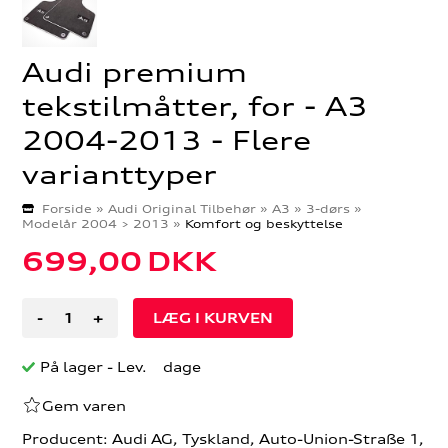
Audi premium
tekstilmåtter, for - A3
2004-2013 - Flere
varianttyper
Forside
»
Audi Original Tilbehør
»
A3
»
3-dørs
»
Modelår 2004 > 2013
»
Komfort og beskyttelse
699,00
DKK
-
+
På lager
- Lev. dage
Gem varen
Producent: Audi AG, Tyskland, Auto-Union-Straße 1,