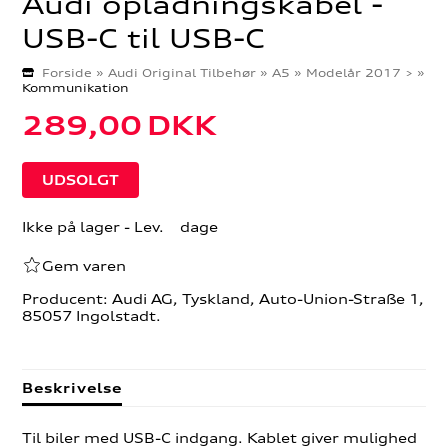
Audi opladningskabel -
USB-C til USB-C
Forside
»
Audi Original Tilbehør
»
A5
»
Modelår 2017 >
»
Kommunikation
289,00
DKK
Ikke på lager
- Lev. dage
Gem varen
Producent: Audi AG, Tyskland, Auto-Union-Straße 1,
85057 Ingolstadt.
Beskrivelse
Til biler med USB-C indgang. Kablet giver mulighed