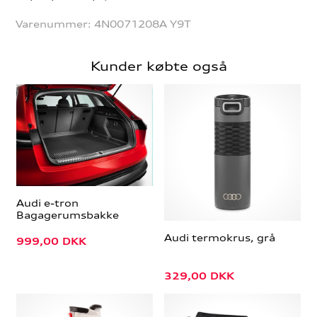
Varenummer:
4N0071208A Y9T
Kunder købte også
Audi e-tron
Bagagerumsbakke
Audi termokrus, grå
999,00
DKK
329,00
DKK