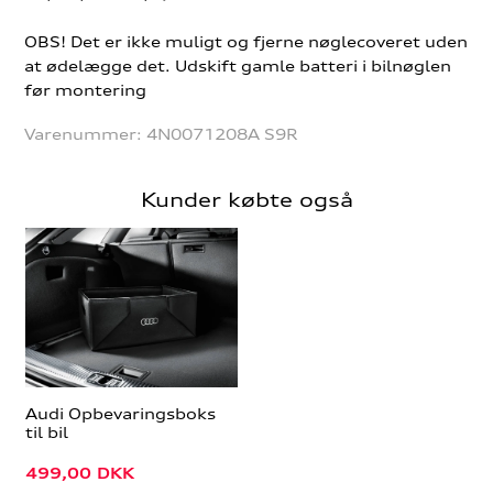
OBS! Det er ikke muligt og fjerne nøglecoveret uden
at ødelægge det. Udskift gamle batteri i bilnøglen
før montering
Varenummer:
4N0071208A S9R
Kunder købte også
Audi Opbevaringsboks
til bil
499,00
DKK