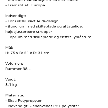
- Fremstillet i Europa
Indvendigt:
- For i eksklusivt Audi-design
- Bundrum med skilleplade og aftagelige,
højdejusterbare stropper
- Toprum med skilleplade og ekstra lynlåsrum
Mål:
H: 75 x B: 51 x D: 31 cm
Volumen:
Rummer 98 L
Vægt:
3,1 kg
Materiale:
- Skal: Polypropylen
- Indvendigt: Genanvendt PET-polyester