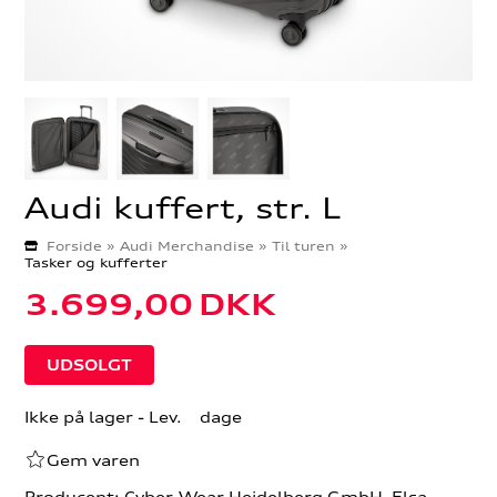
Audi kuffert, str. L
Forside
»
Audi Merchandise
»
Til turen
»
Tasker og kufferter
3.699,00
DKK
Ikke på lager
- Lev. dage
Gem varen
Producent: Cyber-Wear Heidelberg GmbH, Elsa-