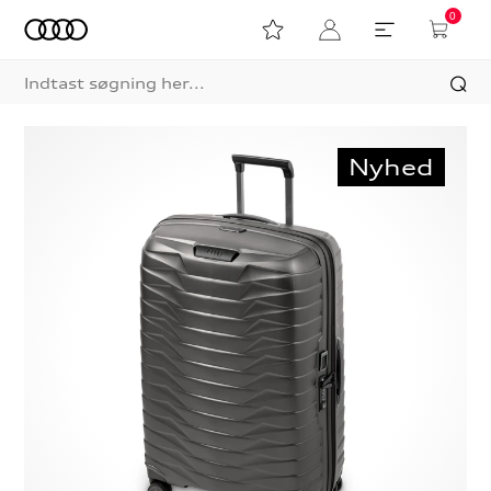
0
Nyhed