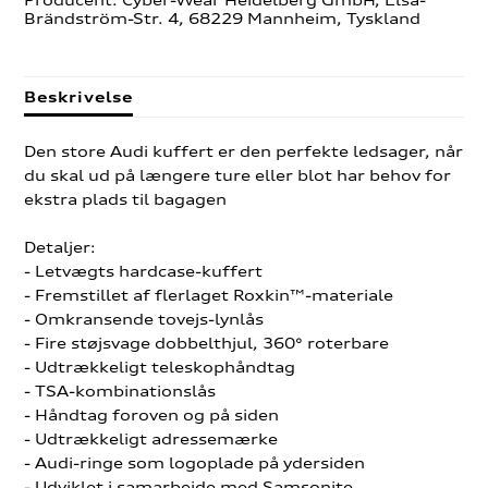
Brändström-Str. 4, 68229 Mannheim, Tyskland
Beskrivelse
Den store Audi kuffert er den perfekte ledsager, når
du skal ud på længere ture eller blot har behov for
ekstra plads til bagagen
Detaljer:
- Letvægts hardcase-kuffert
- Fremstillet af flerlaget Roxkin™-materiale
- Omkransende tovejs-lynlås
- Fire støjsvage dobbelthjul, 360° roterbare
- Udtrækkeligt teleskophåndtag
- TSA-kombinationslås
- Håndtag foroven og på siden
- Udtrækkeligt adressemærke
- Audi-ringe som logoplade på ydersiden
- Udviklet i samarbejde med Samsonite