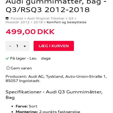
Audi gummimåtter, bag -
Q3/RSQ3 2012-2018
Forside
»
Audi Original Tilbehør
»
Q3
»
Modelår 2012 > 2018
»
Komfort og beskyttelse
499,00
DKK
-
+
På lager
- Lev. dage
Gem varen
Producent: Audi AG, Tyskland, Auto-Union-Straße 1,
85057 Ingolstadt.
Specifikationer - Audi Q3 Gummimåtter,
Bag
Sort
Farve:
2-punkts fastgørelse
Montering: