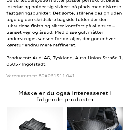
De skræddersyede måtter passer perfekt til bilens
interiør og holder sig sikkert på plads med diskrete
fastgøringspunkter. Det sorte, stilrene design uden
logo og den skridsikre bagside fuldender den
luksuriøse finish og sikrer komfort på alle ture –
uanset vejr og årstid. Med disse gulvmåtter
understreges sansen for detaljer, der gør enhver
køretur endnu mere raffineret.
Producent: Audi AG, Tyskland, Auto-Union-Straße 1,
85057 Ingolstadt.
Varenummer:
80A061511 041
Måske er du også interesseret i
følgende produkter