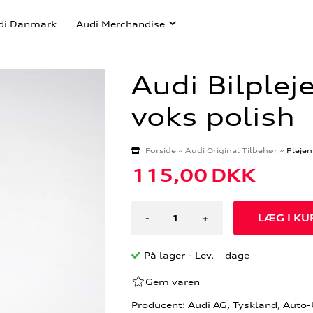
di Danmark
Audi Merchandise
Audi Bilple
voks polish
Forside
»
Audi Original Tilbehør
»
Plejem
115,00
DKK
-
+
På lager
- Lev. dage
Gem varen
Producent: Audi AG, Tyskland, Auto