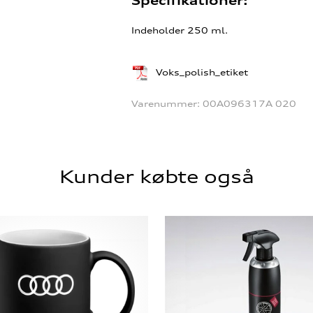
Specifikationer:
Indeholder 250 ml.
Voks_polish_etiket
Varenummer:
00A096317A 020
Kunder købte også