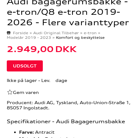
Audi bagagerumsbakke -
e-tron/Q8 e-tron 2019-
2026 - Flere varianttyper
Forside
»
Audi Original Tilbehør
»
e-tron
»
Modelår 2019 - 2023
»
Komfort og beskyttelse
2.949,00
DKK
Ikke på lager
- Lev. dage
Gem varen
Producent: Audi AG, Tyskland, Auto-Union-Straße 1,
85057 Ingolstadt.
Specifikationer - Audi Bagagerumsbakke
Antracit
Farve: