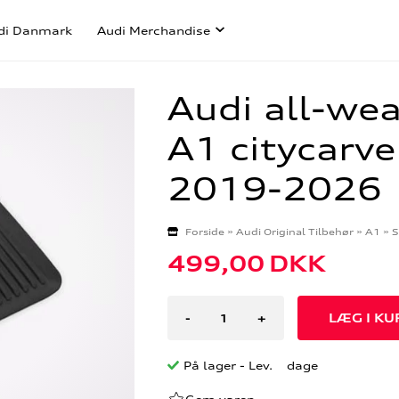
di Danmark
Audi Merchandise
Audi all-wea
A1 citycarv
2019-2026
Forside
»
Audi Original Tilbehør
»
A1
»
S
499,00
DKK
-
+
På lager
- Lev. dage