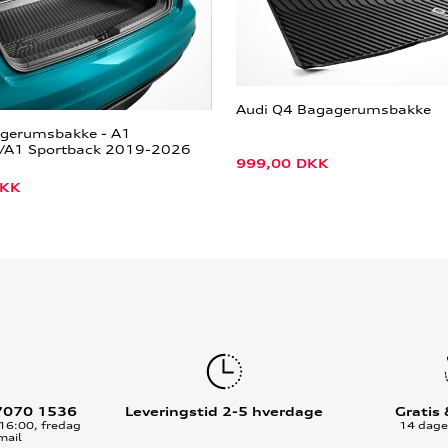
Audi Q4 Bagagerumsbakke
agerumsbakke - A1
r/A1 Sportback 2019-2026
999,00
DKK
KK
7070 1536
Leveringstid 2-5 hverdage
Gratis
16:00, fredag
14 dages
mail