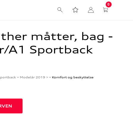
0
ther måtter, bag -
er/A1 Sportback
portback
»
Modelår 2019 >
»
Komfort og beskyttelse