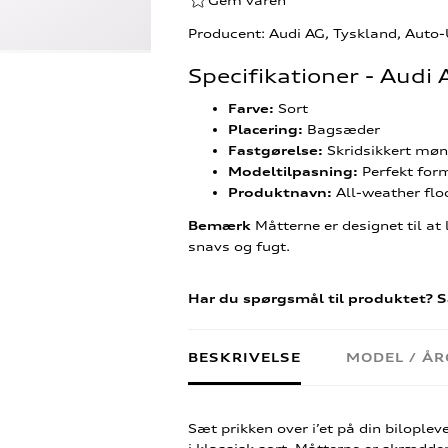
Gem varen
Producent: Audi AG, Tyskland, Auto
Specifikationer - Aud
Sort
Farve:
Bagsæder
Placering:
Skridsikkert møn
Fastgørelse:
Perfekt form
Modeltilpasning:
All-weather flo
Produktnavn:
Måtterne er designet til at 
Bemærk
snavs og fugt.
Har du spørgsmål til produktet? S
BESKRIVELSE
MODEL / Å
Sæt prikken over i’et på din bilople