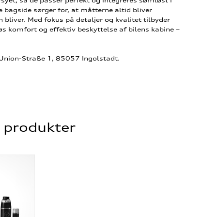
rsyet, så de passer perfekt og integreres sømløst i
e bagside sørger for, at måtterne altid bliver
n bliver. Med fokus på detaljer og kvalitet tilbyder
øs komfort og effektiv beskyttelse af bilens kabine –
-Union-Straße 1, 85057 Ingolstadt.
e produkter