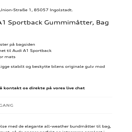
-Union-Straße 1, 85057 Ingolstadt.
i A1 Sportback Gummimåtter, Bag
ster på bagsiden
et til Audi A1 Sportback
or mats
ligge stabilt og beskytte bilens originale gulv mod
å kontakt os direkte på vores live chat
RGANG
velse med de elegante all-weather bundmåtter til bag,