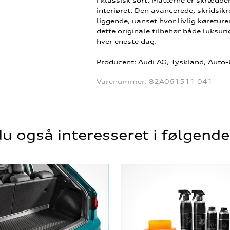
i klassisk sort. Måtterne er skrædde
interiøret. Den avancerede, skridsikr
liggende, uanset hvor livlig køreture
dette originale tilbehør både luksuri
hver eneste dag.
Producent: Audi AG, Tyskland, Auto
Varenummer:
82A061511 041
u også interesseret i følgend