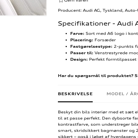
Gem varen
Producent: Audi AG, Tyskland, Auto
Specifikationer - Aud
Sort med A6 logo i kont
Farve:
Forsæder
Placering:
2-punkts f
Fastgørelsestype:
Venstrestyrede mod
Passer til:
Perfekt formtilpasset t
Design:
Har du spørgsmål til produktet? S
BESKRIVELSE
MODEL / Å
Beskyt din bils interiør med et sæt 
til at passe perfekt. Den dybsorte fa
kontrastfarve, som understreger bil
smart, skridsikkert bagmønster og 2-
sikkert – også i løbet af hverdagen