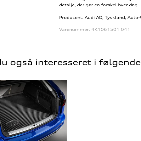
detalje, der gør en forskel hver dag.
Producent: Audi AG, Tyskland, Auto
Varenummer:
4K1061501 041
u også interesseret i følgend