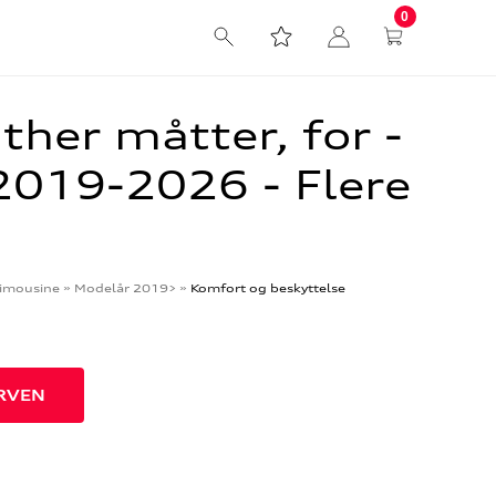
0
ther måtter, for -
019-2026 - Flere
imousine
»
Modelår 2019>
»
Komfort og beskyttelse