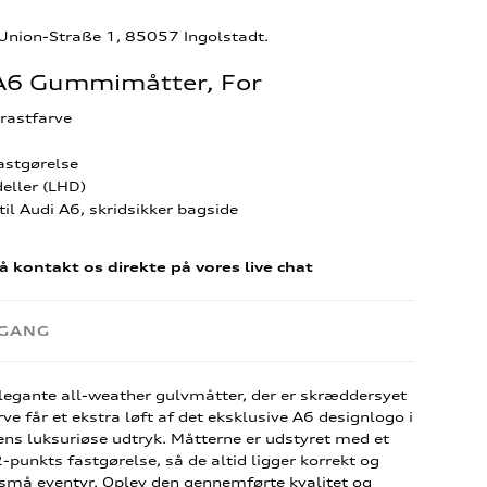
-Union-Straße 1, 85057 Ingolstadt.
i A6 Gummimåtter, For
rastfarve
astgørelse
eller (LHD)
il Audi A6, skridsikker bagside
å kontakt os direkte på vores live chat
RGANG
elegante all-weather gulvmåtter, der er skræddersyet
rve får et ekstra løft af det eksklusive A6 designlogo i
ens luksuriøse udtryk. Måtterne er udstyret med et
punkts fastgørelse, så de altid ligger korrekt og
s små eventyr. Oplev den gennemførte kvalitet og