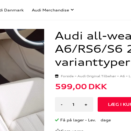
di Danmark
Audi Merchandise
Audi all-wea
A6/RS6/S6 2
varianttyper
Forside
»
Audi Original Tilbehør
»
A6
»
L
599,00
DKK
-
+
Få på lager
- Lev. dage