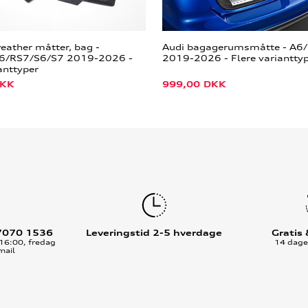
weather måtter, bag -
Audi bagagerumsmåtte - A6
6/RS7/S6/S7 2019-2026 -
2019-2026 - Flere variantty
anttyper
KK
999,00
DKK
7070 1536
Leveringstid 2-5 hverdage
Gratis
16:00, fredag
14 dages
mail