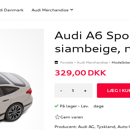
di Danmark
Audi Merchandise
Audi A6 Spo
siambeige, 
Forside
»
Audi Merchandise
»
Modelbile
329,00
DKK
-
+
På lager
- Lev. dage
Gem varen
Producent: Audi AG, Tyskland, Auto