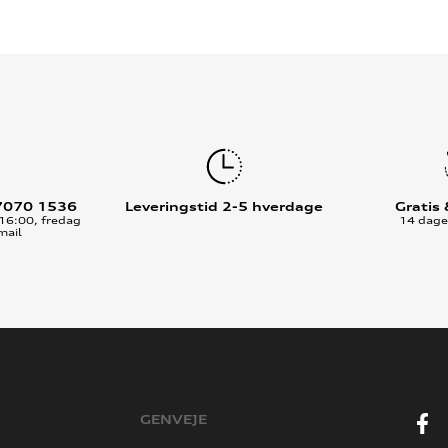
7070 1536
Leveringstid 2-5 hverdage
Gratis
16:00, fredag
14 dages
mail
GENVEJE