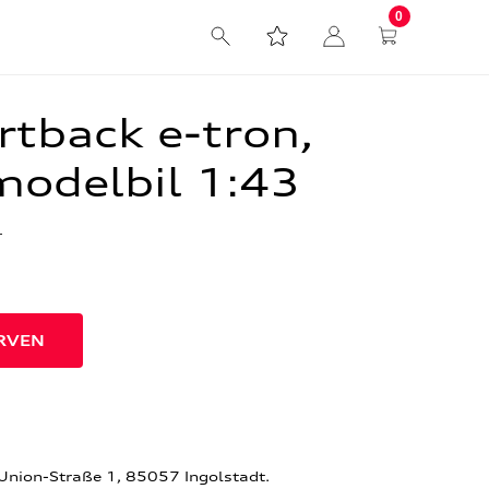
0
rtback e-tron,
modelbil 1:43
r
-Union-Straße 1, 85057 Ingolstadt.