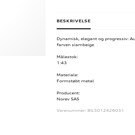
BESKRIVELSE
Dynamisk, elegant og progressiv: A
farven siambeige
Målestok:
1:43
Materiale:
Formstøbt metal
Producent:
Norev SAS
Varenummer:
BIL5012426031