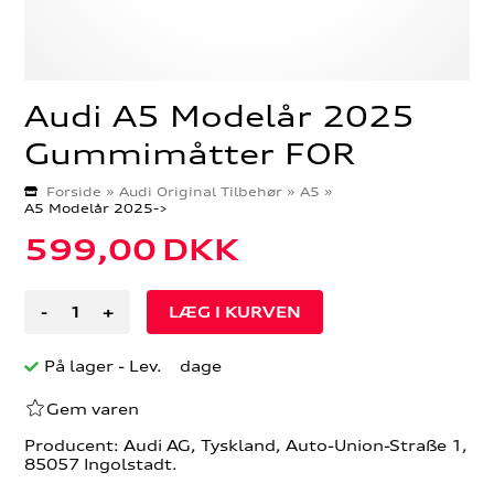
Audi A5 Modelår 2025
Gummimåtter FOR
Forside
»
Audi Original Tilbehør
»
A5
»
A5 Modelår 2025->
599,00
DKK
-
+
På lager
- Lev. dage
Gem varen
Producent: Audi AG, Tyskland, Auto-Union-Straße 1,
85057 Ingolstadt.