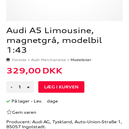
Audi A5 Limousine,
magnetgrå, modelbil
1:43
Forside
»
Audi Merchandise
»
Modelbiler
329,00
DKK
-
+
På lager
- Lev. dage
Gem varen
Producent: Audi AG, Tyskland, Auto-Union-Straße 1,
85057 Ingolstadt.