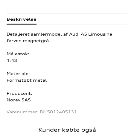
Beskrivelse
Detaljeret samlermodel af Audi A5 Limousine i
farven magnetgrå
Målestok:
1:43
Materiale:
Formstøbt metal
Producent:
Norev SAS
Varenummer:
BIL5012405131
Kunder købte også