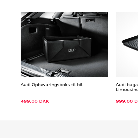
Audi bag
Audi Opbevaringsboks til bil
Limousin
999,00
D
499,00
DKK