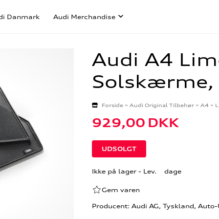
di Danmark
Audi Merchandise
Audi A4 Lim
Solskærme, 
Forside
»
Audi Original Tilbehør
»
A4
»
L
929,00
DKK
Ikke på lager
- Lev. dage
Gem varen
Producent: Audi AG, Tyskland, Auto