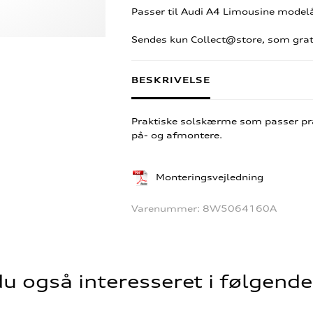
Passer til Audi A4 Limousine model
Sendes kun Collect@store, som grati
BESKRIVELSE
Praktiske solskærme som passer præ
på- og afmontere.
Monteringsvejledning
Varenummer:
8W5064160A
u også interesseret i følgend