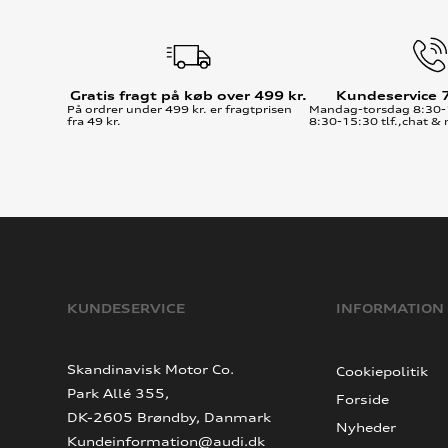
Gratis fragt på køb over 499 kr.
Kundeservice 
På ordrer under 499 kr. er fragtprisen
Mandag-torsdag 8:30-
fra 49 kr.
8:30-15:30 tlf.,chat & 
KUNDESERVICE
INFORMATION
Skandinavisk Motor Co.
Cookiepolitik
Park Allé 355,
Forside
DK-2605 Brøndby, Danmark
Nyheder
Kundeinformation@audi.dk