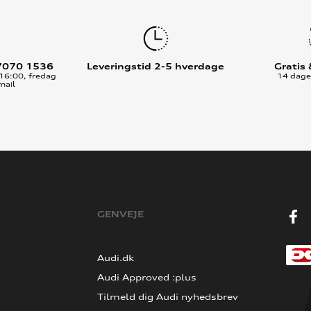
7070 1536
Leveringstid 2-5 hverdage
Gratis
16:00, fredag
14 dages
mail
GENVEJE
Audi.dk
Audi Approved :plus
Tilmeld dig Audi nyhedsbrev