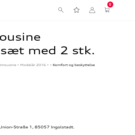
0
ousine
sæt med 2 stk.
imousine
»
Modelår 2016 >
»
Komfort og beskyttelse
-Union-Straße 1, 85057 Ingolstadt.