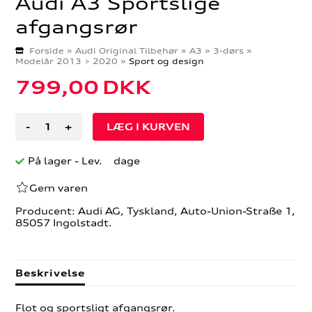
Audi A3 Sportslige
afgangsrør
Forside
»
Audi Original Tilbehør
»
A3
»
3-dørs
»
Modelår 2013 > 2020
»
Sport og design
799,00
DKK
-
+
På lager
- Lev. dage
Gem varen
Producent: Audi AG, Tyskland, Auto-Union-Straße 1,
85057 Ingolstadt.
Beskrivelse
Flot og sportsligt afgangsrør.