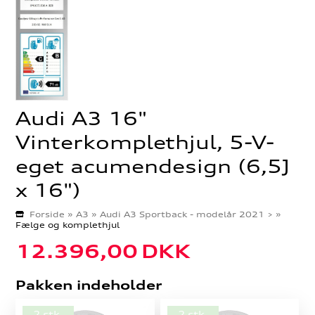
Audi A3 16"
Vinterkomplethjul, 5-V-
eget acumendesign (6,5J
x 16")
Forside
»
A3
»
Audi A3 Sportback - modelår 2021 >
»
Fælge og komplethjul
12.396,00
DKK
Pakken indeholder
2 stk.
2 stk.