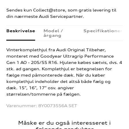
Sendes kun Collect@store, som gratis levering til
din nærmeste Audi Servicepartner.
Beskrivelse
Model /
Specifikationer
årgang
Vinterkomplethjul fra Audi Original Tilbehør,
monteret med Goodyear Ultragrip Performance
Gen 1 AO - 205/55 R16. Hjulene købes sætvis, dvs. 4
stk. ad gangen. Komplethjul er betegnelsen for
fælge med påmonterede dæk. Når du køber
komplethjul indeholder det altså både fælg og
dæk. 15”, 16”, 17” osv. angiver
størrelsen/tommerne på fælgen.
Varenummer:
8Y0073556A SET
Måske er du også interesseret i
følgende produkter