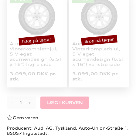
Ikke på lager
Ikke på lager
Audi A3 16"
Audi A3 16"
Vinterkomplethjul,
Vinterkomplethjul,
5-V-eget
5-V-eget
acumendesign (6,5J
acumendesign (6,5J
x 16") højre side
x 16") venstre side
3.099,00 DKK pr.
3.099,00 DKK pr.
stk.
stk.
-
+
Gem varen
Producent: Audi AG, Tyskland, Auto-Union-Straße 1,
85057 Ingolstadt.