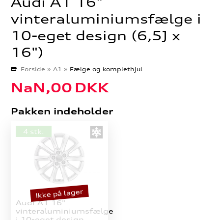
Audi A1 16"
vinteraluminiumsfælge i
10-eget design (6,5J x
16")
Forside
»
A1
»
Fælge og komplethjul
NaN,00
DKK
Pakken indeholder
4 stk.
Ikke på lager
Audi A1 16"
vinteraluminiumsfælge
i 10-eget design